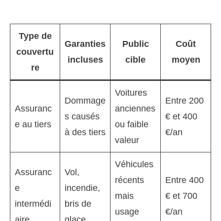
Type de
Garanties
Public
Coût
couvertu
incluses
cible
moyen
re
Voitures
Dommage
Entre 200
Assuranc
anciennes
s causés
€ et 400
e au tiers
ou faible
à des tiers
€/an
valeur
Véhicules
Assuranc
Vol,
récents
Entre 400
e
incendie,
mais
€ et 700
intermédi
bris de
usage
€/an
aire
glace